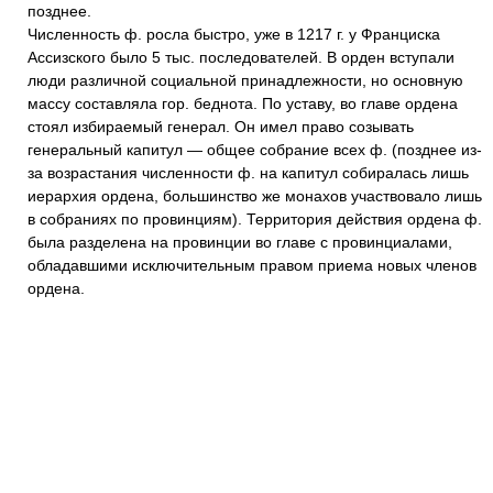
позднее.
Численность ф. росла быстро, уже в 1217 г. у Франциска
Ассизского было 5 тыс. последователей. В орден вступали
люди различной социальной принадлежности, но основную
массу составляла гор. беднота. По уставу, во главе ордена
стоял избираемый генерал. Он имел право созывать
генеральный капитул — общее собрание всех ф. (позднее из-
за возрастания численности ф. на капитул собиралась лишь
иерархия ордена, большинство же монахов участвовало лишь
в собраниях по провинциям). Территория действия ордена ф.
была разделена на провинции во главе с провинциалами,
обладавшими исключительным правом приема новых членов
ордена.