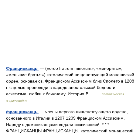
Францисканцы
— («ordo fratrum minorum», «минориты»,
«меньшие братья») католический нищенствующий монашеский
орден, основан св. Франциском Ассизским близ Сполето в 1208
г. с целью проповеди в народе апостольской бедности,
аскетизма, любви к ближнему. История В… …
Католическая
энциклопедия
францисканцы
— члены первого нищенствующего ордена,
основанного в Италии в 1207 1209 Франциском Ассизским.
Наряду с доминиканцами ведали инквизицией. * * *
ФРАНЦИСКАНЦЫ ФРАНЦИСКАНЦЫ, католический монашеский