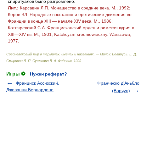
спиритуалов было разгромлено.
Лит.:
Карсавин Л.П. Монашество в средние века. М., 1992;
Керов ВЛ. Народные восстания и еретические движения во
Франции в конце XIII — начале XIV века. М., 1986;
Котляревский С А. Францисканский орден и римская курия в
XIII—XIV вв. М., 1901; Katolicyzm sredniowieczny. Warszawa,
1977.
Средневековый мир в терминах, именах и названиях. — Минск: Беларусь
.
Е. Д.
Смирнова Л. П. Сушкевич В. А. Федосик
.
1999
.
Игры ⚽
Нужен реферат?
Франциск Ассизский,
Франческо д'Ань6ло
Джованни Бернардоне
(Ворчун)