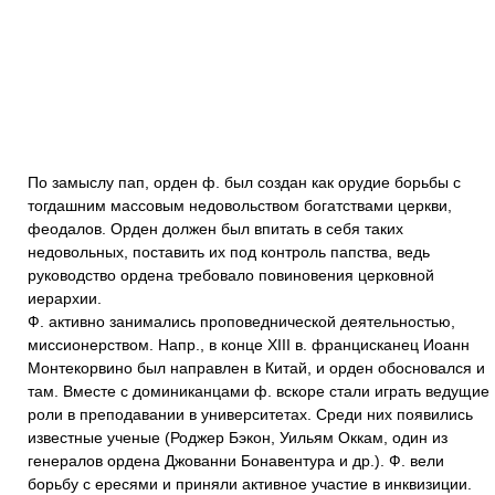
По замыслу пап, орден ф. был создан как орудие борьбы с
тогдашним массовым недовольством богатствами церкви,
феодалов. Орден должен был впитать в себя таких
недовольных, поставить их под контроль папства, ведь
руководство ордена требовало повиновения церковной
иерархии.
Ф. активно занимались проповеднической деятельностью,
миссионерством. Напр., в конце XIII в. францисканец Иоанн
Монтекорвино был направлен в Китай, и орден обосновался и
там. Вместе с доминиканцами ф. вскоре стали играть ведущие
роли в преподавании в университетах. Среди них появились
известные ученые (Роджер Бэкон, Уильям Оккам, один из
генералов ордена Джованни Бонавентура и др.). Ф. вели
борьбу с ересями и приняли активное участие в инквизиции.