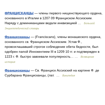
ФРАНЦИСКАНЦЫ
— члены первого нищенствующего ордена,
основанного в Италии в 1207 09 Франциском Ассизским.
Наряду с доминиканцами ведали инквизицией …
Большой
Энциклопедический словарь
Францисканцы
— (Franciscans), члены монашеского ордена,
основанного св. Франциском Ассизским. Устав Ф.,
провозглашавший строгое соблюдение обета бедности, был
одобрен папой Иннокентием III в 1209 10 гг. и подтвержден в
1223 г. Ф. быстро завоевали популярность… …
Всемирная
история
Францисканцы
— Св. Франциск Ассизский на картине Ф. де
Сурбарана Францисканцы, (лат. …
Википедия