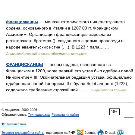
францисканцы
— монахи католического нищенствующего
ордена, основанного в Италии в 1207 09 гг. Франциском
Ассизским. Организация францисканцев выросла из
религиозного братства (), созданного с целью проповеди в
народе евангельских истин (, ,.). В 1223 г. папа… …
Энциклопедический словарь «Всемирная история»
ФРАНЦИСКАНЦЫ
— члены ордена, основанного св.
Франциском в 1209, когда первый его устав был одобрен папой
Иннокентием III. Окончательная редакция устава, официально
одобренная папой Гонорием III в булле Solet annuere (1223),
содержала требование строжайшей… …
Энциклопедия Кольера
© Академик, 2000-2026
18+
Обратная связь:
Техподдержка
,
Реклама на сайте
👣 Путешествия
Экспорт словарей на сайты
, сделанные на PHP,
Joomla,
Drupal,