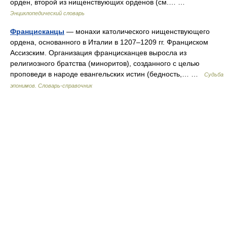
орден, второй из нищенствующих орденов (см.… …
Энциклопедический словарь
Францисканцы
— монахи католического нищенствующего
ордена, основанного в Италии в 1207–1209 гг. Франциском
Ассизским. Организация францисканцев выросла из
религиозного братства (миноритов), созданного с целью
проповеди в народе евангельских истин (бедность,… …
Судьба
эпонимов. Словарь-справочник