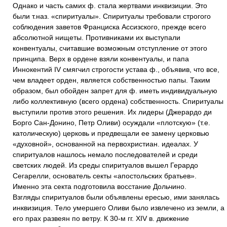
Однако и часть самих ф. стала жертвами инквизиции. Это
были т.наз. «спиритуалы». Спиритуалы требовали строгого
соблюдения заветов Франциска Ассизского, прежде всего
абсолютной нищеты. Противниками их выступали
конвентуалы, считавшие возможным отступление от этого
принципа. Верх в ордене взяли конвентуалы, и папа
Иннокентий IV смягчил строгости устава ф., объявив, что все,
чем владеет орден, является собственностью папы. Таким
образом, был обойден запрет для ф. иметь индивидуальную
либо коллективную (всего ордена) собственность. Спиритуалы
выступили против этого решения. Их лидеры (Джерардо ди
Борго Сан-Донино, Петр Оливи) осуждали «плотскую» (т.е.
католическую) церковь и предвещали ее замену церковью
«духовной», основанной на первохристиан. идеалах. У
спиритуалов нашлось немало последователей и среди
светских людей. Из среды спиритуалов вышел Герардо
Сегарелли, основатель секты «апостольских братьев».
Именно эта секта подготовила восстание Дольчино.
Взгляды спиритуалов были объявлены ересью, ими занялась
инквизиция. Тело умершего Оливи было извлечено из земли, а
его прах развеян по ветру. К 30-м гг. XIV в. движение